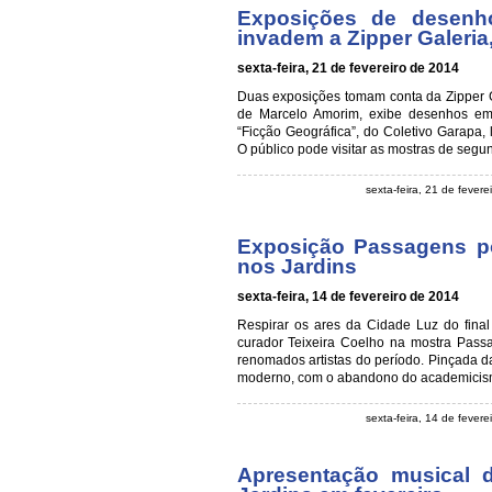
Exposições de desenho
invadem a Zipper Galeria
sexta-feira, 21 de fevereiro de 2014
Duas exposições tomam conta da Zipper Ga
de Marcelo Amorim, exibe desenhos e
“Ficção Geográfica”, do Coletivo Garapa, 
O público pode visitar as mostras de segu
sexta-feira, 21 de fever
Exposição Passagens po
nos Jardins
sexta-feira, 14 de fevereiro de 2014
Respirar os ares da Cidade Luz do final
curador Teixeira Coelho na mostra Pass
renomados artistas do período. Pinçada 
moderno, com o abandono do academicism
sexta-feira, 14 de fever
Apresentação musical 