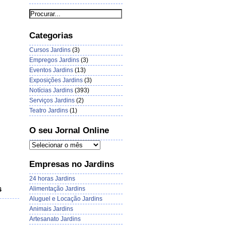
Categorias
Cursos Jardins
(3)
Empregos Jardins
(3)
Eventos Jardins
(13)
Exposições Jardins
(3)
Notícias Jardins
(393)
Serviços Jardins
(2)
Teatro Jardins
(1)
O seu Jornal Online
Empresas no Jardins
24 horas Jardins
s
Alimentação Jardins
Aluguel e Locação Jardins
Animais Jardins
Artesanato Jardins