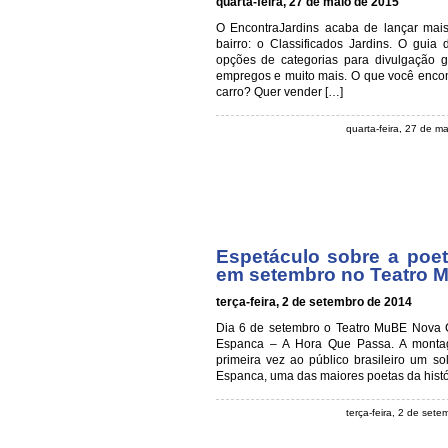
quarta-feira, 27 de maio de 2015
O EncontraJardins acaba de lançar mai
bairro: o Classificados Jardins. O guia 
opções de categorias para divulgação gr
empregos e muito mais. O que você encont
carro? Quer vender […]
quarta-feira, 27 de m
Espetáculo sobre a poet
em setembro no Teatro M
terça-feira, 2 de setembro de 2014
Dia 6 de setembro o Teatro MuBE Nova Cu
Espanca – A Hora Que Passa. A montage
primeira vez ao público brasileiro um so
Espanca, uma das maiores poetas da histór
terça-feira, 2 de set