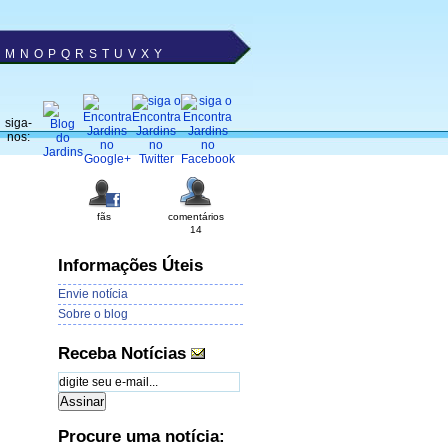
M
N
O
P
Q
R
S
T
U
V
X
Y
siga-
nos:
fãs
comentários
14
Informações Úteis
Envie notícia
Sobre o blog
Receba Notícias
Procure uma notícia: