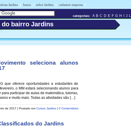
|
|
|
|
tícias Jardins
busca
sobre Jardins
cadastrar empresa
A
B
C
D
E
F
G
H
I
J
L
categorias:
 do bairro Jardins
vimento seleciona alunos
17
 que oferece oportunidades a estudantes de
 fevereiro, o MM estará selecionando alunos para
para participar de aulas de matemática, tutorias,
sseios e muito mais. Todas as atividades são […]
reiro de 2017
| Postado em
Cursos Jardins
|
0 Comentários
lassificados do Jardins