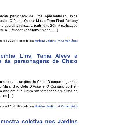
ayama participará de uma apresentação única
aulo. O Piano Opera: Music From Final Fantasy
 capital paulista, a partir das 20h. A realização
xe o ilustrador Yoshitaka Amano, […]
iro de 2014
| Postado em
Notícias Jardins
|
0 Comentários
ucinha Lins, Tania Alves e
es às personagens de Chico
orrente nas canções de Chico Buarque e ganhou
 Malandro, Gota D’Água e O Corsário do Rei.
 o ano em que Chico faz setentinha em clima de
o, no […]
eiro de 2014
| Postado em
Notícias Jardins
|
0 Comentários
 mostra coletiva nos Jardins