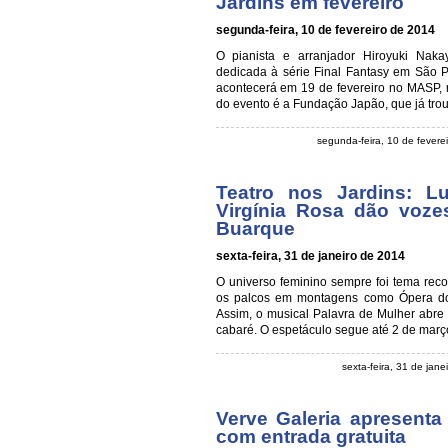
Jardins em fevereiro
segunda-feira, 10 de fevereiro de 2014
O pianista e arranjador Hiroyuki Nak
dedicada à série Final Fantasy em São P
acontecerá em 19 de fevereiro no MASP, na
do evento é a Fundação Japão, que já trou
segunda-feira, 10 de fevere
Teatro nos Jardins: L
Virgínia Rosa dão voz
Buarque
sexta-feira, 31 de janeiro de 2014
O universo feminino sempre foi tema rec
os palcos em montagens como Ópera do
Assim, o musical Palavra de Mulher abre
cabaré. O espetáculo segue até 2 de març
sexta-feira, 31 de jan
Verve Galeria apresenta
com entrada gratuita