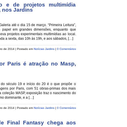
 e de projetos multimídia
, nos Jardins
leria até o dia 15 de março. “Primeira Leitura”,
m papel em grandes dimensões, enquanto que
leva projetos experimentais multimídias ao local.
nda a sexta, das 10h às 19h, e aos sábados, […]
eiro de 2014
| Postado em
Notícias Jardins
|
0 Comentários
r Paris é atração no Masp,
 do século 19 e início do 20 é o que propõe o
agens por Paris, com 51 obras-primas dos mais
da coleção MASP, exposição traz o nascimento do
o dominante, e a […]
eiro de 2014
| Postado em
Notícias Jardins
|
0 Comentários
de Final Fantasy chega aos