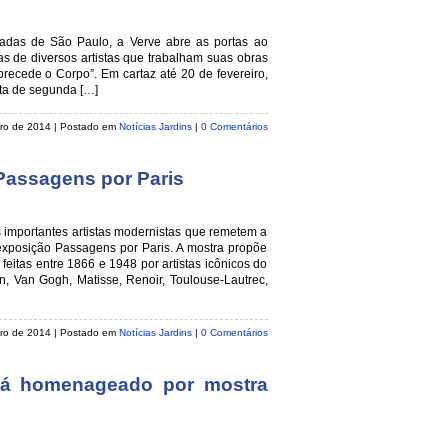
adas de São Paulo, a Verve abre as portas ao
s de diversos artistas que trabalham suas obras
precede o Corpo”. Em cartaz até 20 de fevereiro,
sta de segunda […]
eiro de 2014
| Postado em
Notícias Jardins
|
0 Comentários
Passagens por Paris
importantes artistas modernistas que remetem a
 exposição Passagens por Paris. A mostra propõe
eitas entre 1866 e 1948 por artistas icônicos do
, Van Gogh, Matisse, Renoir, Toulouse-Lautrec,
eiro de 2014
| Postado em
Notícias Jardins
|
0 Comentários
rá homenageado por mostra