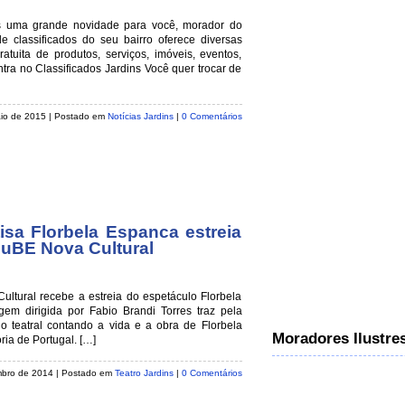
s uma grande novidade para você, morador do
de classificados do seu bairro oferece diversas
atuita de produtos, serviços, imóveis, eventos,
ra no Classificados Jardins Você quer trocar de
aio de 2015
| Postado em
Notícias Jardins
|
0 Comentários
isa Florbela Espanca estreia
uBE Nova Cultural
ltural recebe a estreia do espetáculo Florbela
m dirigida por Fabio Brandi Torres traz pela
lo teatral contando a vida e a obra de Florbela
Moradores Ilustre
ia de Portugal. […]
embro de 2014
| Postado em
Teatro Jardins
|
0 Comentários