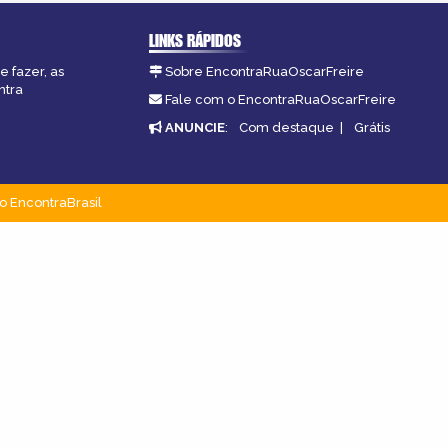
LINKS RÁPIDOS
e fazer, as
Sobre EncontraRuaOscarFreire
ntra
Fale com o EncontraRuaOscarFreire
ANUNCIE
:
Com destaque
|
Grátis
o EncontraBrasil