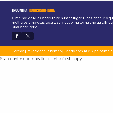
ENCONTRA
RUAOSCARFREIRE
O melhor da Rua Oscar Freire num só lugar! Dicas, onde ir, o qu
melhores empresas, locais, serviços e muito mais no guia Enco
RuaOscarFreire.
Termos
|
Privacidade
|
Sitemap
Criado com ❤️ e ☕ pelo time d
Statcounter code invalid. Insert a fresh copy.