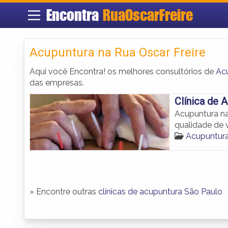
Encontra
RuaOscarFreire
Acupuntura na Rua Oscar Freire
Aqui você Encontra! os melhores consultórios de
Acu
das empresas.
Clínica de 
Acupuntura na 
qualidade de v
Acupuntura
» Encontre outras
clínicas de acupuntura São Paulo