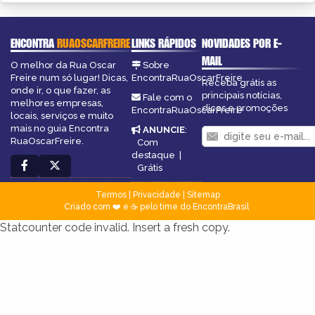
ENCONTRA
RUAOSCARFREIRE
LINKS RÁPIDOS
NOVIDADES POR E-
MAIL
O melhor da Rua Oscar
Sobre
Freire num só lugar! Dicas,
EncontraRuaOscarFreire
Receba grátis as
onde ir, o que fazer, as
principais notícias,
Fale com o
melhores empresas,
dicas e promoções
EncontraRuaOscarFreire
locais, serviços e muito
mais no guia Encontra
ANUNCIE
:
RuaOscarFreire.
Com
destaque
|
Grátis
Termos
|
Privacidade
|
Sitemap
Criado com ❤️ e ☕ pelo time do EncontraBrasil
Statcounter code invalid. Insert a fresh copy.