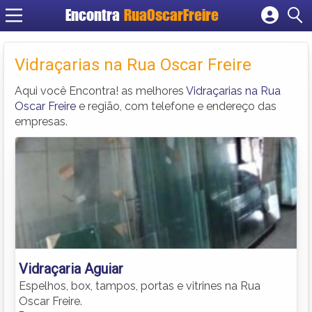
Encontra
RuaOscarFreire
Cadastrar empresa
Fazer login
Vidraçarias na Rua Oscar Freire
Criar conta
Aqui você Encontra! as melhores
Vidraçarias na Rua
Oscar Freire
e região, com telefone e endereço das
empresas.
Vidraçaria Aguiar
Espelhos, box, tampos, portas e vitrines na Rua
Oscar Freire.