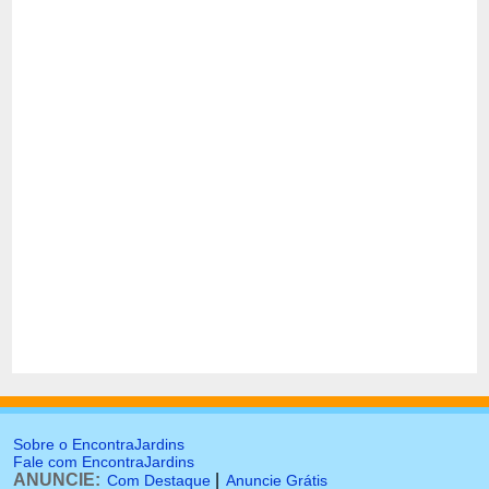
Sobre o EncontraJardins
Fale com EncontraJardins
ANUNCIE:
|
Com Destaque
Anuncie Grátis