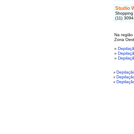
Studio 
Shopping 
(11) 3094
Na região
Zona Oest
»
Depilaçã
»
Depilaç
»
Depilaçã
Depilaçã
»
Depilaçã
»
Depilaçã
»