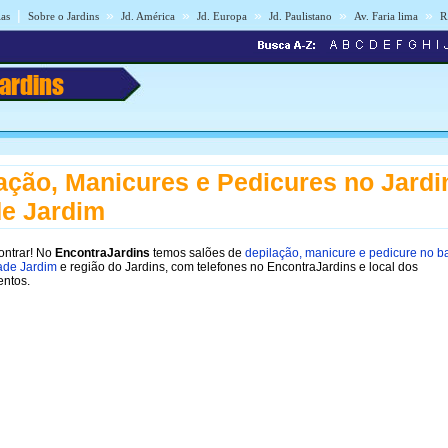
|
»
»
»
»
»
ias
Sobre o Jardins
Jd. América
Jd. Europa
Jd. Paulistano
Av. Faria lima
R
Jardins
ação, Manicures e Pedicures no Jardi
e Jardim
ontrar! No
EncontraJardins
temos salões de
depilação, manicure e pedicure no ba
ade Jardim
e região do Jardins, com telefones no EncontraJardins e local dos
entos.