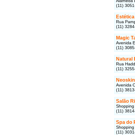
Alameda L
(11) 3051
Estétic
Rua Pampl
(11) 3284
Magic T
Avenida E
(11) 3085
Natural 
Rua Haddo
(11) 3255
Neoskin
Avenida C
(11) 3813
Salão R
Shopping 
(11) 3814
Spa do 
Shopping 
(11) 3031