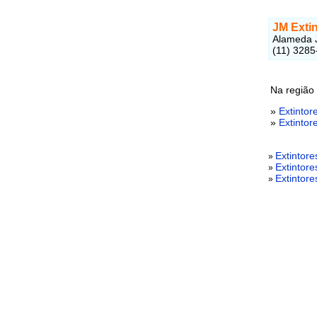
JM Exti
Alameda J
(11) 3285
Na região
»
Extintor
»
Extintor
Extintor
»
Extintor
»
Extintore
»