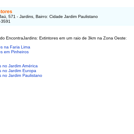
ntores
aú, 571 - Jardins, Bairro: Cidade Jardim Paulistano
-3591
 do EncontraJardins: Extintores em um raio de 3km na Zona Oeste:
es na Faria Lima
es em Pinheiros
es no Jardim América
es no Jardim Europa
s no Jardim Paulistano