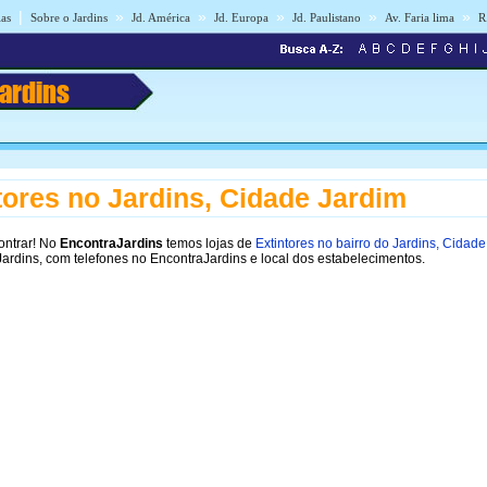
|
»
»
»
»
»
ias
Sobre o Jardins
Jd. América
Jd. Europa
Jd. Paulistano
Av. Faria lima
R
Jardins
tores no Jardins, Cidade Jardim
ontrar! No
EncontraJardins
temos lojas de
Extintores no bairro do Jardins, Cidad
Jardins, com telefones no EncontraJardins e local dos estabelecimentos.