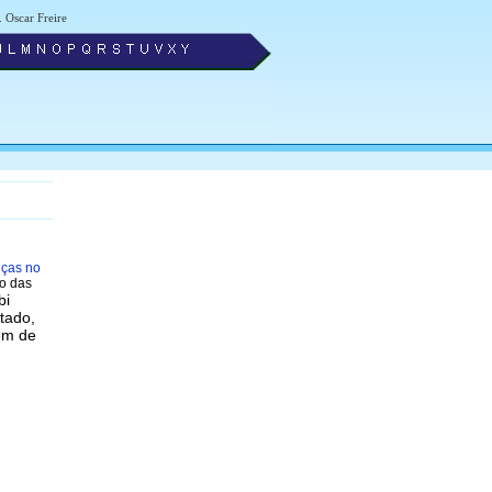
. Oscar Freire
ças no
ço das
bi
tado,
em de