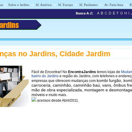
|
»
»
»
»
»
ias
Sobre o Jardins
Jd. América
Jd. Europa
Jd. Paulistano
Av. Faria lima
R
Jardins
ças no Jardins, Cidade Jardim
Fácil de Encontrar! No
EncontraJardins
temos lojas de
Mudan
bairro do Jardins
e região do Jardins, com telefones e endere
kombi furgão, kom
empresas que oferecem mudanças com
carroceria, caminhão, caminhão baú, vans, ônibus fre
mão de obra especializada, montagem e desmontag
móveis
e muito mais.
acessos desde Abril/2011.