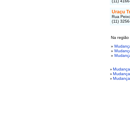
(11) 4166
Uraçu T
Rua Peixo
(11) 3256
Na região
»
Mudança
»
Mudança
»
Mudança
Mudanças
»
Mudanças
»
Mudanças
»