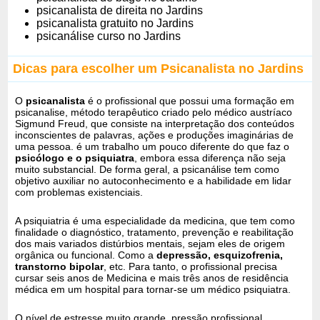
psicanalista de direita no Jardins
psicanalista gratuito no Jardins
psicanálise curso no Jardins
Dicas para escolher um Psicanalista no Jardins
O
psicanalista
é o profissional que possui uma formação em
psicanalise, método terapêutico criado pelo médico austríaco
Sigmund Freud, que consiste na interpretação dos conteúdos
inconscientes de palavras, ações e produções imaginárias de
uma pessoa. é um trabalho um pouco diferente do que faz o
psicólogo e o psiquiatra
, embora essa diferença não seja
muito substancial. De forma geral, a psicanálise tem como
objetivo auxiliar no autoconhecimento e a habilidade em lidar
com problemas existenciais.
A psiquiatria é uma especialidade da medicina, que tem como
finalidade o diagnóstico, tratamento, prevenção e reabilitação
dos mais variados distúrbios mentais, sejam eles de origem
orgânica ou funcional. Como a
depressão, esquizofrenia,
transtorno bipolar
, etc. Para tanto, o profissional precisa
cursar seis anos de Medicina e mais três anos de residência
médica em um hospital para tornar-se um médico psiquiatra.
O nível de estresse muito grande, pressão profissional,