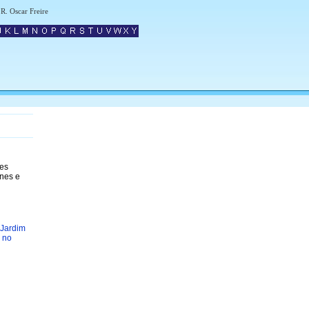
R. Oscar Freire
res
ones e
 Jardim
 no