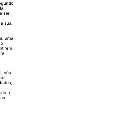
segundo
da
a ser
 a sua
s, uma
 o
ntirem
ra
l, nós
te,
tados,
ido e
sua