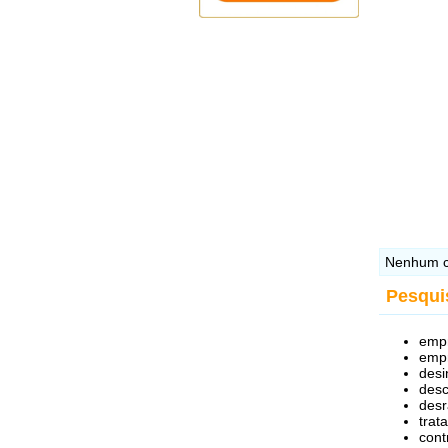
Nenhum c
Pesqui
empr
empr
desi
desc
desr
trat
cont