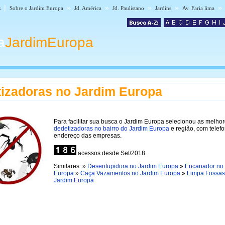
|
»
»
»
»
»
s
Sobre o Jardim Europa
Jd. América
Jd. Paulistano
Jardins
Av. Faria lima
a
JardimEuropa
izadoras no Jardim Europa
Para facilitar sua busca o Jardim Europa selecionou as melho
dedetizadoras no bairro do Jardim Europa
e região, com telef
endereço das empresas.
acessos desde Set/2018.
Similares: »
Desentupidora no Jardim Europa
»
Encanador no
Europa
»
Caça Vazamentos no Jardim Europa
»
Limpa Fossas
Jardim Europa