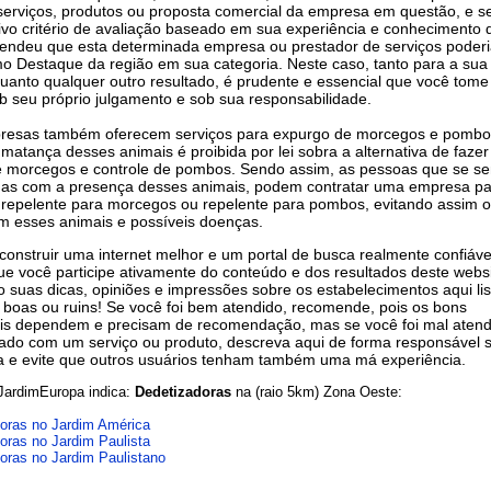
 serviços, produtos ou proposta comercial da empresa em questão, e 
ivo critério de avaliação baseado em sua experiência e conhecimento 
tendeu que esta determinada empresa ou prestador de serviços poderi
mo Destaque da região em sua categoria. Neste caso, tanto para a sua
uanto qualquer outro resultado, é prudente e essencial que você tome
b seu próprio julgamento e sob sua responsabilidade.
resas também oferecem serviços para expurgo de morcegos e pombo
 matança desses animais é proibida por lei sobra a alternativa de fazer
e morcegos e controle de pombos. Sendo assim, as pessoas que se se
as com a presença desses animais, podem contratar uma empresa pa
 repelente para morcegos ou repelente para pombos, evitando assim o
m esses animais e possíveis doenças.
 construir uma internet melhor e um portal de busca realmente confiáve
e você participe ativamente do conteúdo e dos resultados deste websi
 suas dicas, opiniões e impressões sobre os estabelecimentos aqui lis
 boas ou ruins! Se você foi bem atendido, recomende, pois os bons
ais dependem e precisam de recomendação, mas se você foi mal atend
trado com um serviço ou produto, descreva aqui de forma responsável 
a e evite que outros usuários tenham também uma má experiência.
JardimEuropa indica:
Dedetizadoras
na (raio 5km) Zona Oeste:
oras no Jardim América
oras no Jardim Paulista
oras no Jardim Paulistano