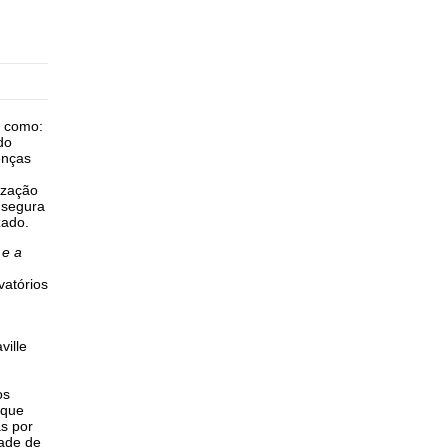
como:
do
enças
ização
 segura
zado.
 e a
vatórios
.
ville
os
aque
s por
ade de