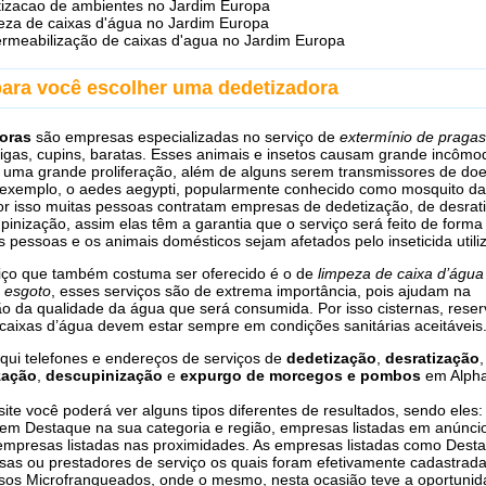
tizacao de ambientes no Jardim Europa
eza de caixas d'água no Jardim Europa
rmeabilização de caixas d'agua no Jardim Europa
para você escolher uma dedetizadora
oras
são empresas especializadas no serviço de
extermínio de pragas
migas, cupins, baratas. Esses animais e insetos causam grande incômo
uma grande proliferação, além de alguns serem transmissores de do
exemplo, o aedes aegypti, popularmente conhecido como mosquito da
r isso muitas pessoas contratam empresas de dedetização, de desrat
pinização, assim elas têm a garantia que o serviço será feito de forma
 pessoas e os animais domésticos sejam afetados pelo inseticida utili
iço que também costuma ser oferecido é o de
limpeza de caixa d’água
 esgoto
, esses serviços são de extrema importância, pois ajudam na
 da qualidade da água que será consumida. Por isso cisternas, reser
caixas d’água devem estar sempre em condições sanitárias aceitáveis
qui telefones e endereços de serviços de
dedetização
,
desratização
,
zação
,
descupinização
e
expurgo de morcegos e pombos
em Alpha
ite você poderá ver alguns tipos diferentes de resultados, sendo eles:
m Destaque na sua categoria e região, empresas listadas em anúnci
empresas listadas nas proximidades. As empresas listadas como Dest
as ou prestadores de serviço os quais foram efetivamente cadastrada
os Microfranqueados, onde o mesmo, nesta ocasião teve a oportunid