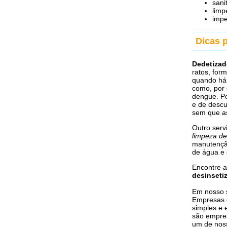
sani
limp
impe
Dicas 
Dedetizad
ratos, for
quando há 
como, por 
dengue. Po
e de descu
sem que as
Outro serv
limpeza de
manutenção
de água e 
Encontre a
desinseti
Em nosso s
Empresas e
simples e 
são empres
um de noss