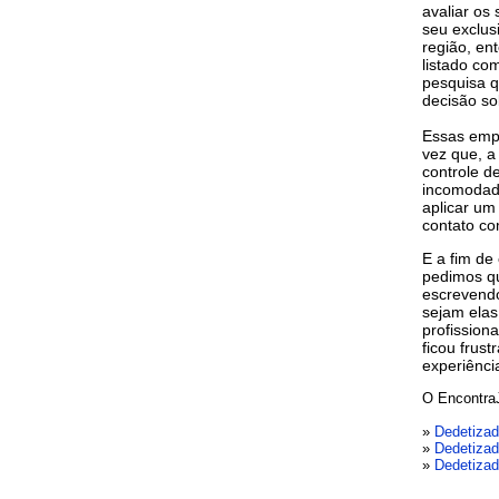
avaliar os
seu exclus
região, en
listado co
pesquisa q
decisão so
Essas emp
vez que, a
controle d
incomodad
aplicar um
contato co
E a fim de
pedimos qu
escrevendo
sejam elas
profission
ficou frus
experiênci
O Encontra
»
Dedetizad
»
Dedetizad
»
Dedetizad