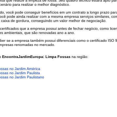
a que realize a limpeza de fossa. Seu quadro técnico estará apto pa
cenário para realizar o melhor diagnóstico.
do, você pode conseguir benefícios em um contrato a longo prazo par
Você pode ainda realizar com a mesma empresa serviços similares, co
 caixa de gordura, conseguindo um valor melhor de negociação.
 certificados que a empresa possui antes de fechar negócio, como lice
es ambientais, que são renovadas ano a ano.
ber se a empresa também possui diferenciais como o certificado ISO 
empresas renomadas no mercado.
do
EncontraJardimEuropa: Limpa Fossas
na região:
ssas no Jardim América
ssas no Jardim Paulista
ssas no Jardim Paulistano