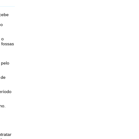
ecebe
po
 o
 fossas
 pelo
 de
eríodo
no.
tratar