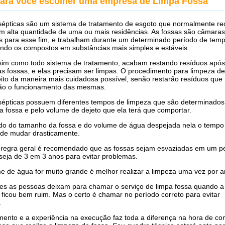
para você escolher uma empresa de Limpa Fossa
sépticas são um sistema de tratamento de esgoto que normalmente r
m alta quantidade de uma ou mais residências. As fossas são câmaras
s para esse fim, e trabalham durante um determinado período de tem
ndo os compostos em substâncias mais simples e estáveis.
im como todo sistema de tratamento, acabam restando resíduos após
as fossas, e elas precisam ser limpas. O procedimento para limpeza de
eito da maneira mais cuidadosa possível, senão restarão resíduos que
rão o funcionamento das mesmas.
sépticas possuem diferentes tempos de limpeza que são determinados
 fossa e pelo volume de dejeto que ela terá que comportar.
o do tamanho da fossa e do volume de água despejada nela o tempo
ode mudar drasticamente.
regra geral é recomendado que as fossas sejam esvaziadas em um p
u seja de 3 em 3 anos para evitar problemas.
e de água for muito grande é melhor realizar a limpeza uma vez por a
es as pessoas deixam para chamar o serviço de limpa fossa quando a
á ficou bem ruim. Mas o certo é chamar no período correto para evitar
.
ento e a experiência na execução faz toda a diferença na hora de con