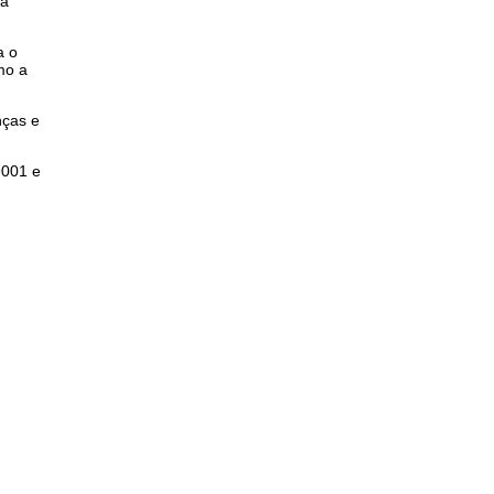
ra
a o
mo a
nças e
9001 e