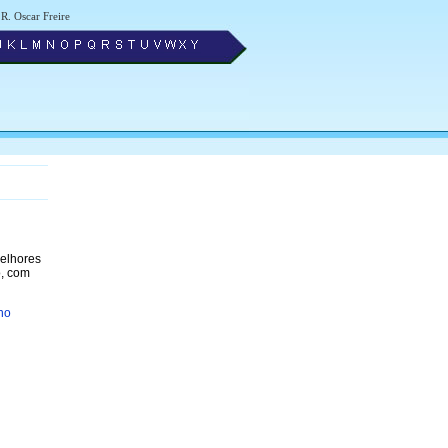
R. Oscar Freire
melhores
o, com
no