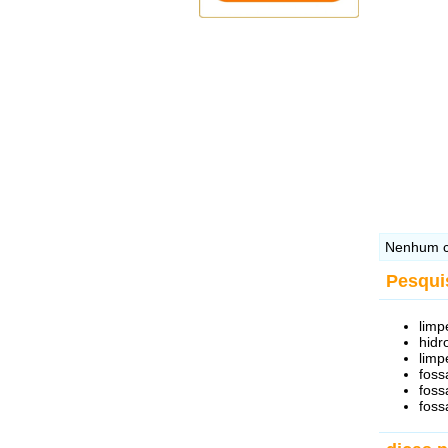
Nenhum c
Pesqui
limp
hidr
limp
foss
foss
foss