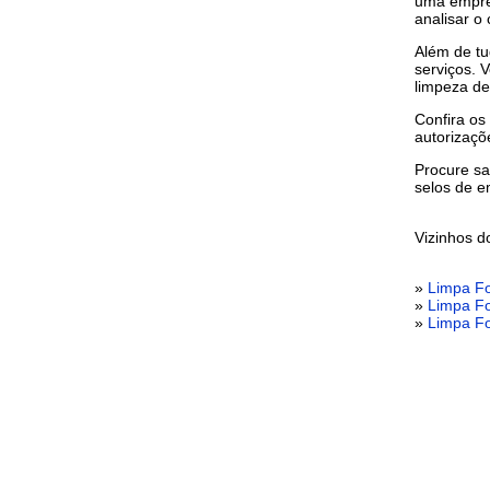
uma empres
analisar o 
Além de tu
serviços. 
limpeza de
Confira os
autorizaçõ
Procure sa
selos de 
Vizinhos 
»
Limpa Fo
»
Limpa Fo
»
Limpa Fo