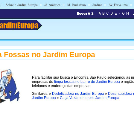
|
»
»
»
»
»
s
Sobre o Jardim Europa
Jd. América
Jd. Paulistano
Jardins
Av. Faria lima
JardimEuropa
 Fossas no Jardim Europa
Para facilitar sua busca o Encontra São Paulo selecionou as 
empresas de
limpa fossas no bairro do Jardim Europa
e regiã
telefones e endereço das empresas.
Similares: »
Dedetizadora no Jardim Europa
»
Desentupidora 
Jardim Europa
»
Caça Vazamentos no Jardim Europa