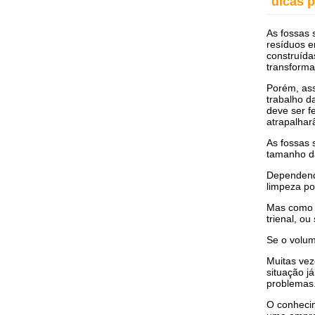
dicas 
As fossas 
resíduos e
construída
transforma
Porém, ass
trabalho d
deve ser f
atrapalha
As fossas 
tamanho da
Dependend
limpeza p
Mas como 
trienal, o
Se o volum
Muitas vez
situação j
problemas
O conhecim