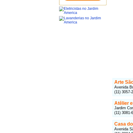
Arte São
Avenida Br
(11) 3057-
Atêlier 
Jardim Con
(11) 3081-
Casa do
Avenida Sã