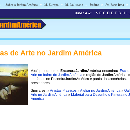
|
»
»
»
»
»
s
Sobre o Jardim América
Jd. Europa
Jd. Paulistano
Jardins
Av. Faria lima
JardimAmérica
as de Arte no Jardim América
Você procurou e o
EncontraJardimAmérica
encontrou:
Escol
Arte no bairro do Jardim América
e região do Jardim América, 
telefones no EncontraJardimAmérica e ponto dos comércios e
prestadores.
Similares: »
Artistas Plásticos
»
Ateliar no Jardim América
»
Gal
Arte no Jardim América
»
Material para Desenho e Pintura no 
América