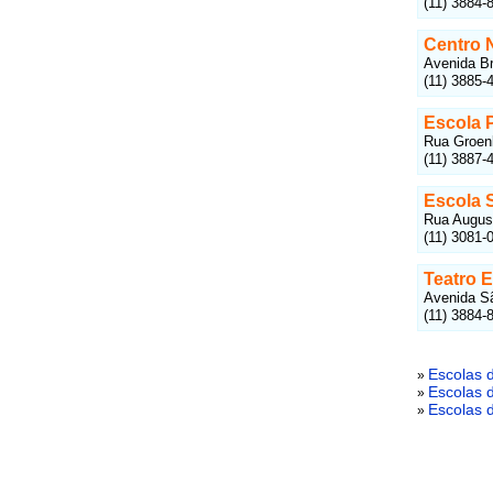
(11) 3884-
Centro 
Avenida Br
(11) 3885-
Escola 
Rua Groenl
(11) 3887-
Escola 
Rua August
(11) 3081-
Teatro E
Avenida Sã
(11) 3884-
Escolas d
»
Escolas 
»
Escolas d
»