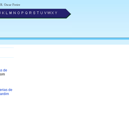
R. Oscar Freire
as de
com
erias de
Jardim