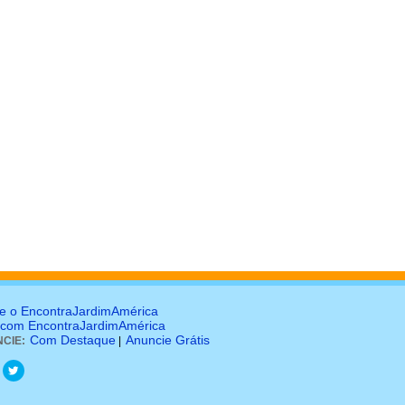
e o EncontraJardimAmérica
 com EncontraJardimAmérica
Com Destaque
Anuncie Grátis
CIE:
|