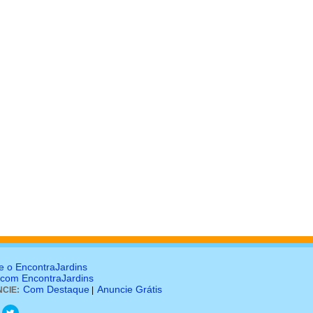
e o EncontraJardins
 com EncontraJardins
Com Destaque
Anuncie Grátis
CIE:
|