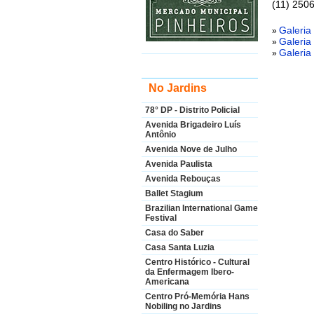
(11) 250
Galeria
»
Galeria
»
Galeria
»
No Jardins
78° DP - Distrito Policial
Avenida Brigadeiro Luís
Antônio
Avenida Nove de Julho
Avenida Paulista
Avenida Rebouças
Ballet Stagium
Brazilian International Game
Festival
Casa do Saber
Casa Santa Luzia
Centro Histórico - Cultural
da Enfermagem Ibero-
Americana
Centro Pró-Memória Hans
Nobiling no Jardins