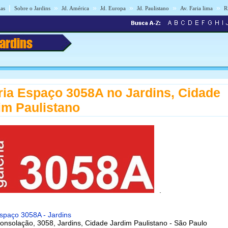
|
»
»
»
»
»
ias
Sobre o Jardins
Jd. América
Jd. Europa
Jd. Paulistano
Av. Faria lima
R
Jardins
ria Espaço 3058A
no Jardins, Cidade
im Paulistano
.
spaço 3058A - Jardins
onsolação, 3058, Jardins, Cidade Jardim Paulistano - São Paulo