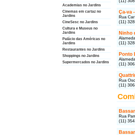
(11) 30
Academias no Jardins
Cinemas em cartaz no
Ça-va
Jardins
Rua Carl
(11) 32
CineSesc no Jardins
Cultura e Museus no
Jardins
Ninho 
Alameda 
Palácio das Américas no
(11) 32
Jardins
Restaurantes no Jardins
Ponto 
Shoppings no Jardins
Alameda 
Supermercados no Jardins
(11) 30
Quattr
Rua Osca
(11) 30
Comi
Bassan
Rua Pamp
(11) 35
Bassa