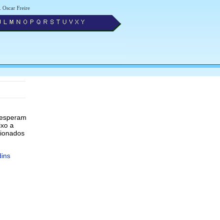
. Oscar Freire
 esperam
ixo a
cionados
dins