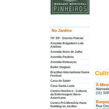
No Jardins
78° DP - Distrito Policial
Avenida Brigadeiro Luís
Antônio
Avenida Nove de Julho
Avenida Paulista
Avenida Rebouças
Ballet Stagium
Culin
Brazilian International Game
Festival
Casa do Saber
À Minei
Casa Santa Luzia
Alameda 
Centro Histórico - Cultural
(11) 32
da Enfermagem Ibero-
Americana
Barga
Centro Pró-Memória Hans
Rua Osca
Nobiling no Jardins