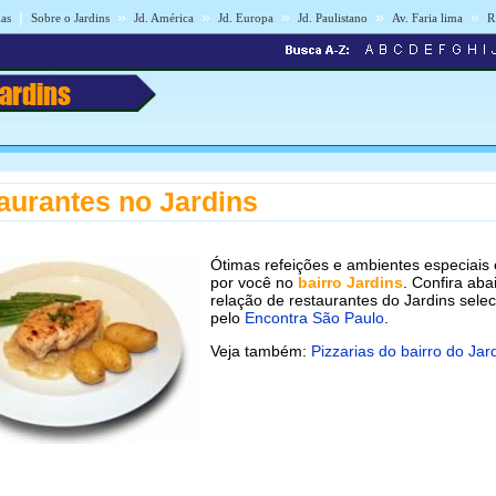
|
»
»
»
»
»
ias
Sobre o Jardins
Jd. América
Jd. Europa
Jd. Paulistano
Av. Faria lima
R
Jardins
aurantes no Jardins
Ótimas refeições e ambientes especiais
por você no
bairro Jardins
. Confira aba
relação de restaurantes do Jardins sele
pelo
Encontra São Paulo
.
Veja também:
Pizzarias do bairro do Jar