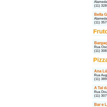
Alameda 
(11) 32
Bella G
Alameda 
(11) 35
Frut
Bargaç
Rua Osca
(11) 30
Pizz
Ana Lúc
Rua Augu
(11) 38
A Tal d
Rua Dout
(11) 30
Bar e L