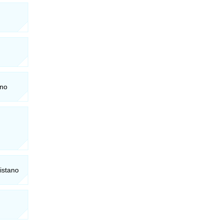
ano
istano