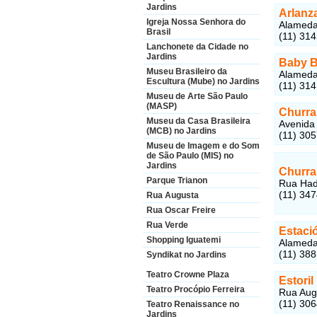
Jardins
Arlanza
Igreja Nossa Senhora do
Alameda 
Brasil
(11) 31
Lanchonete da Cidade no
Jardins
Baby B
Museu Brasileiro da
Alameda 
Escultura (Mube) no Jardins
(11) 31
Museu de Arte São Paulo
(MASP)
Churra
Museu da Casa Brasileira
Avenida 
(MCB) no Jardins
(11) 30
Museu de Imagem e do Som
de São Paulo (MIS) no
Jardins
Churra
Parque Trianon
Rua Hadd
(11) 34
Rua Augusta
Rua Oscar Freire
Rua Verde
Estaci
Shopping Iguatemi
Alameda 
(11) 38
Syndikat no Jardins
Teatro Crowne Plaza
Estoril
Teatro Procópio Ferreira
Rua Augu
(11) 30
Teatro Renaissance no
Jardins