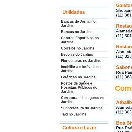
Galeto
Shopping
Utilidades
(11) 38
Bancas de Jornal no
Jardins
Restau
Alameda 
Bancos no Jardins
(11) 30
Centros Esportivos no
Jardins
Restau
Correios no Jardins
Alameda 
Escolas do Jardins
(11) 32
Floriculturas no Jardins
Imobiliária e Imóveis no
Sabor 
Jardins
Rua Pamp
(11) 38
Lotéricas no Jardins
Postos de Saúde e
Comi
Hospitais Públicos do
Jardins
Corretoras de seguros no
Jardins
Athali
Alameda 
Subprefeitura do Jardins
(11) 30
Taxi no Jardins
Boa Bi
Cultura e Lazer
Rua Padr