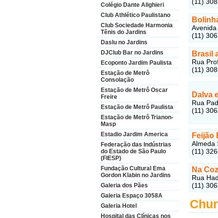
(11) 30
Colégio Dante Alighieri
Club Athlético Paulistano
Bolinh
Club Sociedade Harmonia
Avenida 
Tênis do Jardins
(11) 30
Daslu no Jardins
DJClub Bar no Jardins
Brasil 
Rua Prof
Ecoponto Jardim Paulista
(11) 30
Estação de Metrô
Consolação
Estação de Metrô Oscar
Dalva e
Freire
Rua Padr
Estação de Metrô Paulista
(11) 30
Estação de Metrô Trianon-
Masp
Estadio Jardim America
Feijão 
Almeda S
Federação das Indústrias
(11) 32
do Estado de São Paulo
(FIESP)
Fundação Cultural Ema
Na Coz
Gordon Klabin no Jardins
Rua Hadd
(11) 30
Galeria dos Pães
Galeria Espaço 3058A
Chur
Galeria Hotel
Hospital das Clínicas nos