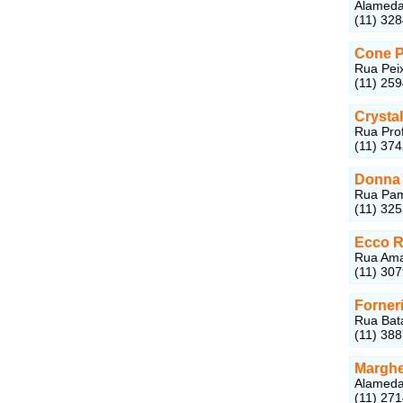
Alameda 
(11) 32
Cone Pi
Rua Peix
(11) 25
Crystal
Rua Prof
(11) 37
Donna 
Rua Pamp
(11) 32
Ecco Re
Rua Amau
(11) 30
Forneri
Rua Bata
(11) 38
Margher
Alameda 
(11) 27